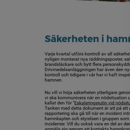
Säkerheten i ham
Varje kvartal utförs kontroll av all säkerh
nyligen monterat nya räddningsposter, satt
brandsläckare och bytt flera personskydds
Drivmedelsanläggningen har även den ny
kontroll och tidigare i vår har vi haft ins
hamnen.
Nu vill vi höja säkerheten ytterligare geno
vi ska kommunicera när en nödsituation u
kallat den för "
Eskaleringsrutin vid nödsi
Tanken med detta dokument är att på ett e
rapportering ska gå till när en incident int
hamnkapten och styrelsen i gruppen som 
incidenter. Vill du också vara en del av d
anmäla sig genom att kontakta hamnkont