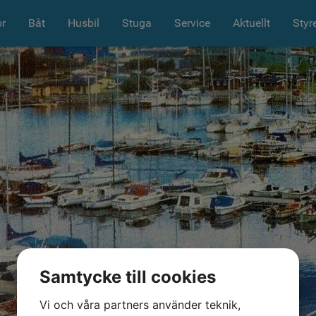
r
Båt
Husbil
Stuga
Service
Aktuellt
Styr
Samtycke till cookies
Vi och våra partners använder teknik,