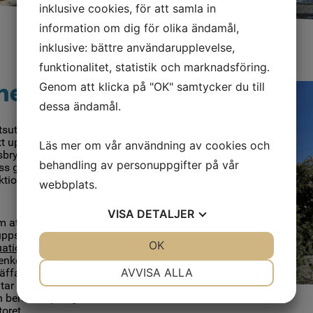
inklusive cookies, för att samla in
information om dig för olika ändamål,
inklusive: bättre användarupplevelse,
funktionalitet, statistik och marknadsföring.
nen
Genom att klicka på "OK" samtycker du till
dessa ändamål.
etsutrustning i hamnen. Vi har
 upp ytterligare
Läs mer om vår användning av cookies och
brytare.
behandling av personuppgifter på vår
ss genomgått sedvanlig
pektion av brandskyddet i hela
webbplats.
VISA
DETALJER
m att lansera en rutin för hur
ppstår i hamnen. Vi har
JA
NEJ
OK
JA
NEJ
tuation i Lundåkrahamnen
".
nkelt sätt beskriva hur
NÖDVÄNDIG
INSTÄLLNINGAR
AVVISA ALLA
räffar. Just nu ingår
tar emot rapporterade
JA
NEJ
JA
NEJ
en beredskapen går det bra att
oret.