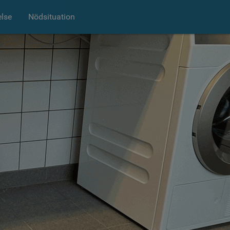
else
Nödsituation