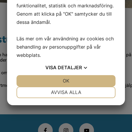
funktionalitet, statistik och marknadsföring.
Genom att klicka på "OK" samtycker du till
dessa ändamål.
tstugan
Läs mer om vår användning av cookies och
behandling av personuppgifter på vår
som hade några år på nacken och började krångla. Vi har satsat 
webbplats.
der högsäsong är det fullt tryck på tvättstugan.
VISA
DETALJER
om maskinerna är lediga eller hur länge de är bokade.
JA
NEJ
OK
JA
NEJ
onterad. Vill du betala med kontanter eller kort utan app hjäl
NÖDVÄNDIG
INSTÄLLNINGAR
AVVISA ALLA
JA
NEJ
JA
NEJ
MARKNADSFÖRING
STATISTIK