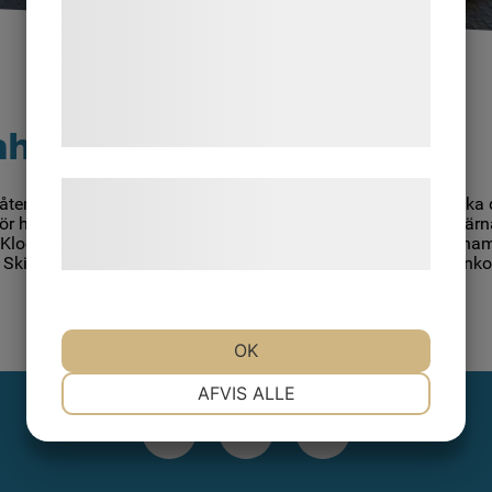
analysepartnere, som kan kombinere dem
med data, du tidligere har givet dem eller
de har indsamlet gennem din brug af deres
tjenester. Ved at klikke på 'OK' giver du
samtykke til disse formål.
rahamnen
Læs mere om vores brug af cookies og
F återigen in till en gemensam städdag i Lundåkrahamnen. Boka 
behandling af persondata på vores
nför hamnkontoret där vi fördelar redskap och sopsäckar. Ta gä
lla. Klockan 14:00 bjuds alla som städat på korv och dricka vid h
hjemmeside.
. Skicka anmälan med hur många ni är som kommer till
hamnko
OK
NØDVENDIGE
PRÆFERENCER
AFVIS ALLE
MARKETING
STATISTIK