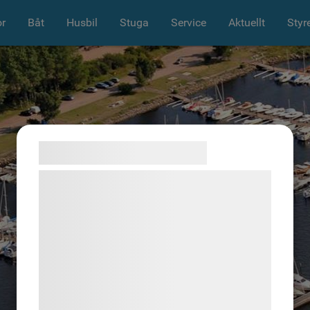
r
Båt
Husbil
Stuga
Service
Aktuellt
Styr
Samtykke til cookies
Vi og vores samarbejdspartnere bruger
teknologier, herunder cookies, til at
indsamle oplysninger om dig til forskellige
formål, herunder: Tilpasning af annoncering,
bedre brugeroplevelse, funktionalitet,
statistik og marketing. Disse oplysninger
kan blive delt med annoncerings- og